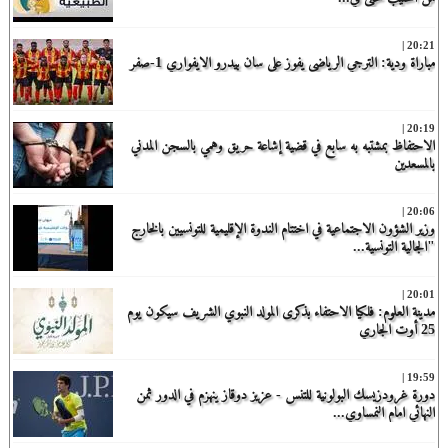
20:21 |
مباراة ودية: الترجي الرياضي يفوز على سان بيدرو الايفواري 1-صفر
20:19 |
الاحتفاظ بمشتبه به سابع في قضية إشاعة حريق وهمي بالسجن المدني
بالمسعدين
20:06 |
وزير الشؤون الاجتماعية في اختتام الندوة الإقليمية للتونسيين بالخارج
"الجالية التونسية...
20:01 |
مدينة العلوم: فلكيا الاحتفاء بذكرى المولد النبوي الشريف سيكون يوم
25 أوت الجاري
19:59 |
دورة غرودزيسك البولونية للتنس - عزيز دوقاز ينهزم في الدور ثمن
النهائي امام النمساوي...