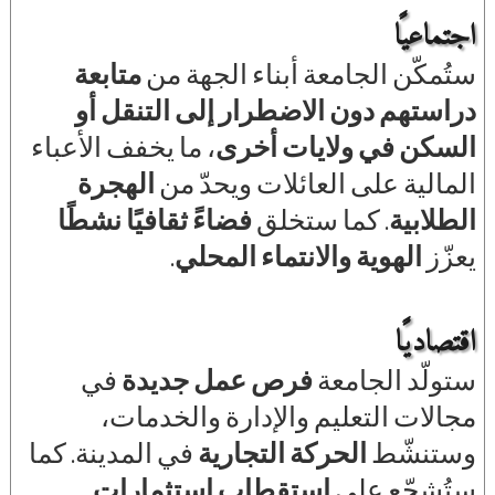
اجتماعيًا
ستُمكّن الجامعة أبناء الجهة من
متابعة
دراستهم دون الاضطرار إلى التنقل أو
السكن في ولايات أخرى
، ما يخفف الأعباء
المالية على العائلات ويحدّ من
الهجرة
الطلابية
. كما ستخلق
فضاءً ثقافيًا نشطًا
يعزّز
الهوية والانتماء المحلي
.
اقتصاديًا
ستولّد الجامعة
فرص عمل جديدة
في
مجالات التعليم والإدارة والخدمات،
وستنشّط
الحركة التجارية
في المدينة. كما
ستُشجّع على
استقطاب استثمارات