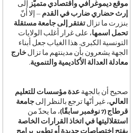
موقع ديموغرافي واقتصادي متميّز
إلى
إرث حضاري ضارب في القدم
— إلا أنّ
بنزرت ما تزال
تفتقر إلى جامعة مستقلة
تحمل اسمها
، على غرار أغلب الولايات
التونسية الكبرى. هذا الغياب جعل أبناء
الجهة يشعرون بأن مدينتهم ما تزال
خارج
معادلة العدالة الأكاديمية والتنموية
.
صحيح أن بالجهة
عدة مؤسسات للتعليم
العالي
، غير أنّها ترجع بالنظر إلى
جامعة
قرطاج (7 نوفمبر سابقًا)
، ما يحدّ من
استقلاليتها في اتخاذ القرارات الخاصة
بفتح اختصاصات جديدة أو تطوير برامج