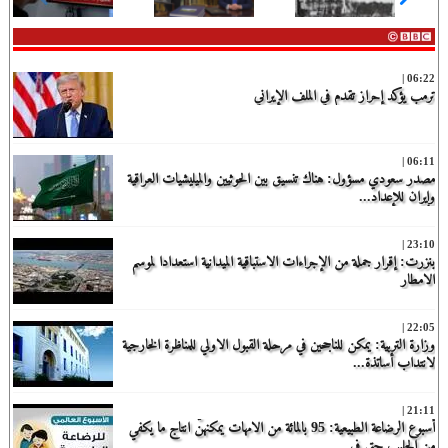
الحلفاء
مجدداً
إصابة
في
تقييد
11
تهريب
حق
مدنياً في
06:22 |
"سلاح
المواطنة
هجوم
ترمب يؤكد إحراز تقدم في الملف الإيراني
هتلر
بال...
للح...
العج...
06:11 |
مصدر سعودي مسؤول: هناك تنسيق بين الحوثيين والميليشيات العراقية
وإيران للإعداد...
23:10 |
بنزرت: إقرار جملة من الإجراءات الاستباقية الميدانية استعدادا لموسم
الامطار
22:05 |
وزارة التربية: يمكن للناجحين في مرحلة القبول الاولي للمناظرة الخارجية
لانتداب أساتذة...
21:11 |
أسبوع الرضاعة الطبيعية: 95 بالمائة من الامهات يمكنهنّ انتاج ما يكفي
من الحليب حتى في...