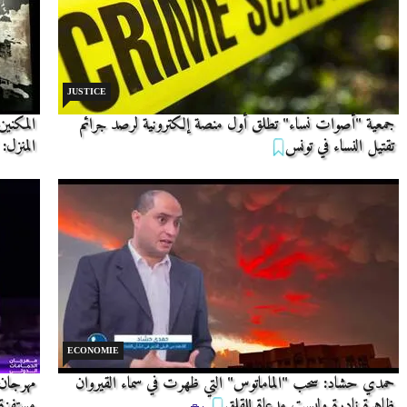
JUSTICE
جمعية "أصوات نساء" تطلق أول منصة إلكترونية لرصد جرائم
المكنين
تقتيل النساء في تونس
المنزل:
ECONOMIE
حمدي حشاد: سحب "الماماتوس" التي ظهرت في سماء القيروان
مهرجان 
ظاهرة نادرة وليست مدعاة للقلق
مستفزة 