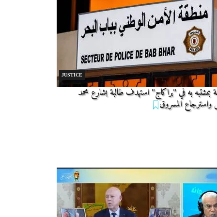
JUSTICE
 بمشتبه به في "براكاج" استهدف طالبة بشارع محمد
 واسترجاع المسروق