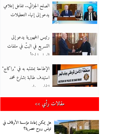
الصلح الجزائي.. تفاعل إعلامي
يدعو إلى إنهاء التعطيلات
رئيس الجمهورية يدعو إلى
التسريع في البتّ في ملفات
الصلح الجزائي
الإطاحة بمشتبه به في "براكاج"
استهدف طالبة بشارع محمد
الخامس واس
مقالات رأي >>
هل يمكن إعادة مؤسسة الأوقاف في
تونس بروح عصرية؟