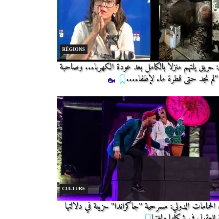
RÉGIONS
: حريق يلتهم منزلاً بالكامل بعد عودة الكهرباء.. وصاحبة
 "لم نجد حتى قطرة ماء لإطفاء...
CULTURE
الحمامات الدولي: مسرحية "جاكراندا" حزينة في دلالتها
للعقول في شكلها ولغتها