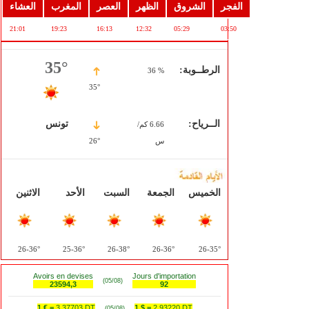
الفجر
الشروق
الظهر
العصر
المغرب
العشاء
21:01
19:23
16:13
12:32
05:29
03:50
35°
الرطــوبة:
% 36
35°
الــرياح:
تونس
6.66 كم/
س
26°
الخميس
الجمعة
السبت
الأحد
الاثنين
36°-26
36°-25
38°-26
36°-26
35°-26
Avoirs en devises
Jours d'importation
(05/08)
23594,3
92
1 € =
3,37703 DT
1 $ =
2,93220 DT
(05/08)