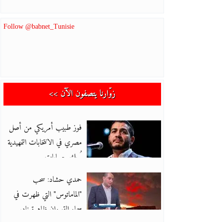
Follow @babnet_Tunisie
زوّارنا يتصفون الآن >>
فوز طبيب أمريكي من أصل
مصري في الانتخابات التمهيدية
يُربك حسابات
حمدي حشاد: سحب
"الماماتوس" التي ظهرت في
سماء القيروان ظاهرة نادر