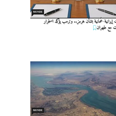
MONDE
 إيرانية-عُمانية بشأن هرمز.. وترمب يؤكد استمرار
ات مع طهران
MONDE