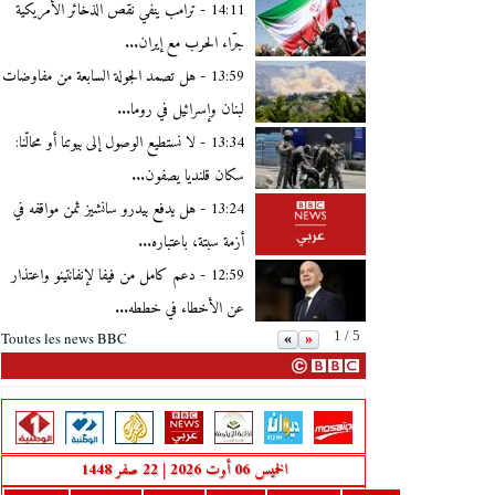
14:11 -
ترامب ينفي نقص الذخائر الأمريكية
جرّاء الحرب مع إيران...
13:59 -
هل تصمد الجولة السابعة من مفاوضات
لبنان وإسرائيل في روما...
13:34 -
لا نستطيع الوصول إلى بيوتنا أو محالّنا:
سكان قلنديا يصفون...
13:24 -
هل يدفع بيدرو سانشيز ثمن مواقفه في
أزمة سبتة، باعتباره...
12:59 -
دعم كامل من فيفا لإنفانتينو واعتذار
عن الأخطاء في خططه...
1 / 5
Toutes les news BBC
«
»
الخميس 06 أوت 2026 | 22 صفر 1448