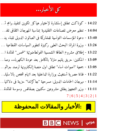
كل الأخبار...
- كوناكت تطلق إستشارة لإختيار هياكل تكوين لتنفيذ برامج تستهدف ثلاثة قطاعات مهنية
14:22
- تنظيم معرض للصناعات التقليدية بمناسبة المهرجان الثقافي للفستق بالقطار
14:04
- دعوة المؤسسات التونسية للمشاركة في الصالون الدولي للبناء ببنغازي من 21 الى 24 سبتمبر 2026
13:40
- وزيرة المرأة: البحث العلمي ركيزة لتطوير السياسات القطاعية ومناهضة العنف وتعزيز مكانة المرأة
13:26
- إطلاق مشروع الطاقة الشمسية الفولطاضوئية "شمس" لفائدة المؤسسات الصغرى والمتوسطة
13:22
- المكنين: حريق يلتهم منزلاً بالكامل بعد عودة الكهرباء.. وصاحبة المنزل: "لم نجد حتى قطرة ماء لإطفاء النيران"
13:09
- جمعية "أصوات نساء" تطلق أول منصة إلكترونية لرصد جرائم تقتيل النساء في تونس
13:05
- فنانة مصرية تستغيث بوزارة الداخلية بعد اتهام شخص بالاستيلاء على أموالها
11:22
- مهرجان الحمامات الدولي: مسرحية "جاكراندا" حزينة في دلالتها مستفزة للعقول في شكلها ولغتها
11:14
- وزير التجهيز يطلق مشروعين سكنيين بصفاقس وسوسة لفائدة محدودي ومتوسطي الدخل
11:11
7
6 |
5 |
4 |
3 |
2 |
1 |
الأخبار والمقالات المحفوظة: