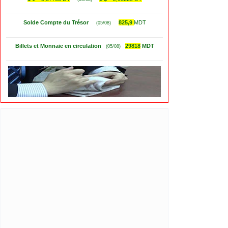
Solde Compte du Trésor
825,9
MDT
(05/08)
Billets et Monnaie en circulation
29818
MDT
(05/08)