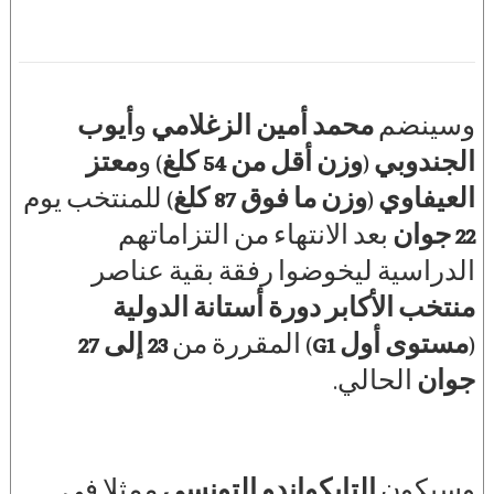
وسينضم
محمد أمين الزغلامي
و
أيوب
الجندوبي
(
وزن أقل من 54 كلغ
) و
معتز
العيفاوي
(
وزن ما فوق 87 كلغ
) للمنتخب يوم
22 جوان
بعد الانتهاء من التزاماتهم
الدراسية ليخوضوا رفقة بقية عناصر
منتخب الأكابر
دورة أستانة الدولية
(
مستوى أول G1
) المقررة من
23 إلى 27
جوان
الحالي.
وسيكون
التايكواندو التونسي
ممثلا في