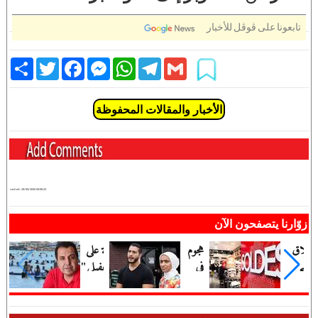
تابعونا على ڤوڤل للأخبار
Share
Twitter
Facebook
Messenger
WhatsApp
Telegram
Gmail
الأخبار والمقالات المحفوظة
cached:
28/06/2026 00:00:22
زوّارنا يتصفحون الآن
انطلاق
هجوم
حملة على
موسم
في
"ديفيلي"
"الصولد"
مصر
قليبية...
الصيفي
على
"يرفعون
2026
عبد
شعا...