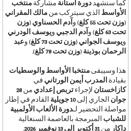
كما ستشهد
دورة أستانة
مشاركة
منتخب
الأواسط
الذي سيتركب من
مالك المقراني
(
وزن تحت 55 كلغ
) و
آدم الحسناوي
(
وزن
تحت 63 كلغ
) و
آدم الدجبي
و
يوسف الودرني
و
يوسف الجواني
(
وزن تحت 73 كلغ
) و
عبد
الرحمان بوذينة
(
وزن تحت 78 كلغ
).
هذا وسيبقى
منتخبا الأواسط والوسطيات
بقيادة
المدرب أيمن الورتاني
في
كازاخستان
لإجراء
تربص إعدادي
من
28
جوان
الجاري إلى
10 جويلية
القادم في إطار
مواصلة التحضير لـ
دورة الألعاب الأولمبية
للشباب
المبرمجة بالعاصمة السنغالية
داكار
من
31 أكتوبر إلى 13 نوفمبر 2026
.