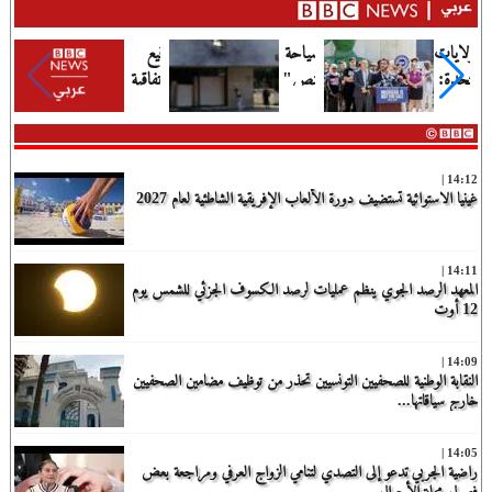
اليوم.....
الرحمن
الولايات
"سياحة
توقيع
السيد
المتحدة:
القنص"
"اتفاقية
بعد
ما
في
مكة
تصر...
دلالات
سراييفو:
للدفاع
فوز
تحقيقات
المشترك"
14:12 |
السيد
أوروبي...
بين ا...
غينيا الاستوائية تستضيف دورة الألعاب الإفريقية الشاطئية لعام 2027
بت...
14:11 |
المعهد الرصد الجوي ينظم عمليات لرصد الكسوف الجزئي للشمس يوم
12 أوت
14:09 |
النقابة الوطنية للصحفيين التونسيين تحذر من توظيف مضامين الصحفيين
خارج سياقاتها...
14:05 |
راضية الجربي تدعو إلى التصدي لتنامي الزواج العرفي ومراجعة بعض
فصول مجلة الأحوال...