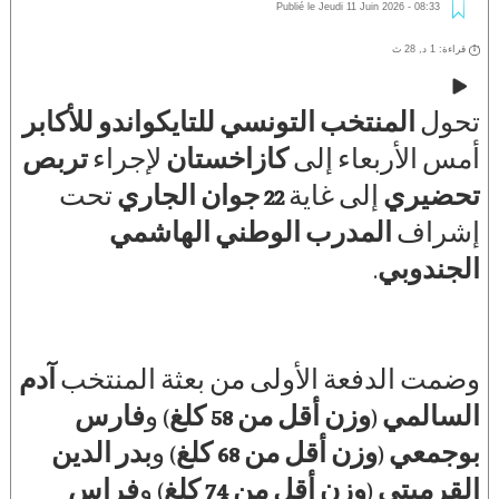
Publié le Jeudi 11 Juin 2026 - 08:33
قراءة: 1 د, 28 ث
تحول
المنتخب التونسي للتايكواندو للأكابر
أمس الأربعاء إلى
كازاخستان
لإجراء
تربص
تحضيري
إلى غاية
22 جوان الجاري
تحت
إشراف
المدرب الوطني الهاشمي
الجندوبي
.
وضمت الدفعة الأولى من بعثة المنتخب
آدم
السالمي
(
وزن أقل من 58 كلغ
) و
فارس
بوجمعي
(
وزن أقل من 68 كلغ
) و
بدر الدين
القرميتي
(
وزن أقل من 74 كلغ
) و
فراس