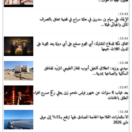
13:43 |
الإبقاء على سهام بن سدرين في حالة سراح في قضية تتعلق بالتصرف
المالي والجبائي لهيئة...
13:41 |
‏اتفاق مكة للدفاع المشترك: أي هجوم مسلح على أي دولة يعد هجوما على
الدول الثلاث جميعها
13:38 |
سيدي بوزيد: انطلاق تشغيل أنبوب للغاز الطبيعي المزوّد للمناطق
السكنية والصناعية بمدينة...
12:07 |
بعد غياب 8 سنوات عن جمهور تونس ملحم زين يعتلي ركح مسرح الهواء
الطلق بالحمامات
11:38 |
الاستثمارات الفلاحية الخاصة المصادق عليها ترتفع بـ15% إلى موفى
ماي 2026