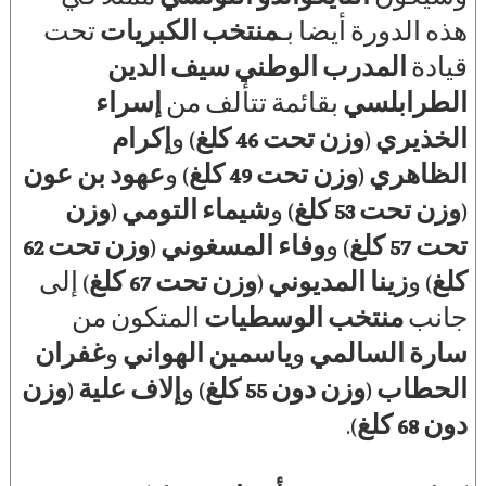
هذه الدورة أيضا بـ
منتخب الكبريات
تحت
قيادة
المدرب الوطني سيف الدين
الطرابلسي
بقائمة تتألف من
إسراء
الخذيري
(
وزن تحت 46 كلغ
) و
إكرام
الظاهري
(
وزن تحت 49 كلغ
) و
عهود بن عون
(
وزن تحت 53 كلغ
) و
شيماء التومي
(
وزن
تحت 57 كلغ
) و
وفاء المسغوني
(
وزن تحت 62
كلغ
) و
زينا المديوني
(
وزن تحت 67 كلغ
) إلى
جانب
منتخب الوسطيات
المتكون من
سارة السالمي
و
ياسمين الهواني
و
غفران
الحطاب
(
وزن دون 55 كلغ
) و
إلاف علية
(
وزن
دون 68 كلغ
).